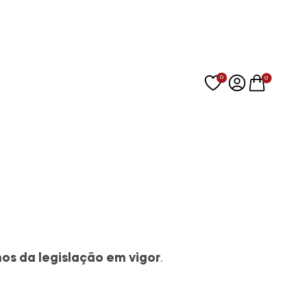
0
0
mos da legislação em vigor
.