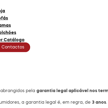
oja
ofás
amas
olchões
er Catálogo
Contactos
 abrangidos pela
garantia legal aplicável nos ter
idores, a garantia legal é, em regra, de
3 anos
.