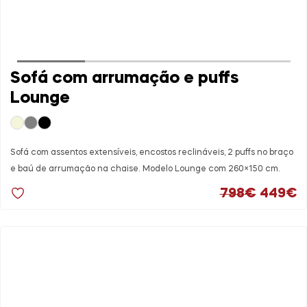
Sofá com arrumação e puffs
Lounge
Sofá com assentos extensíveis, encostos reclináveis, 2 puffs no braço
e baú de arrumação na chaise. Modelo Lounge com 260×150 cm.
O preço
O
798
€
449
€