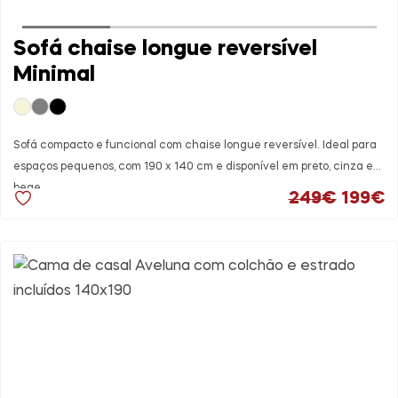
Sofá chaise longue reversível
Minimal
Sofá compacto e funcional com chaise longue reversível. Ideal para
espaços pequenos, com 190 x 140 cm e disponível em preto, cinza e
bege.
O preç
O
249
€
199
€