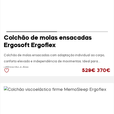
Evitar dobrar o colchão
Aspirar regularmente para remover
poeiras
Utilizar base adequada para melhor
ventilação
Colchão de molas ensacadas
Uma solução confortável e acolhedora para
Ergosoft Ergoflex
quem procura maior suavidade e bem-estar
no descanso diário.
Colchão de molas ensacadas com adaptação individual ao corpo,
conforto elevado e independência de movimentos. Ideal para
utilização a dois.
O preço
O
529
€
370
€