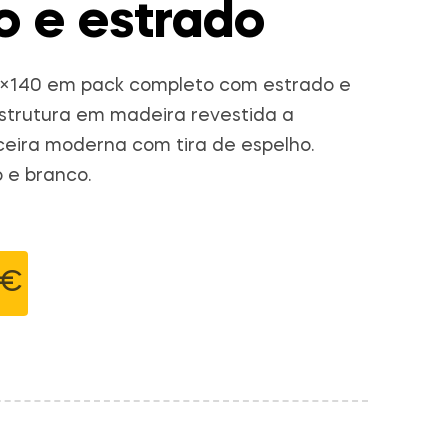
o e estrado
×140 em pack completo com estrado e
 Estrutura em madeira revestida a
ceira moderna com tira de espelho.
 e branco.
€
original era: 369€.
atual é: 329€.