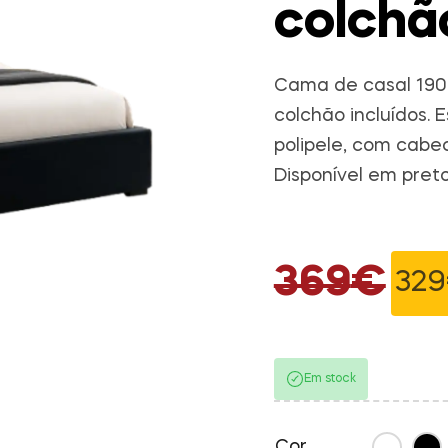
colchã
Cama de casal 190
colchão incluídos.
polipele, com cabe
Disponível em preto
369
€
329
O preço 
O preço 
Em stock
Cor