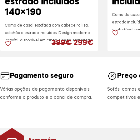
estrado incluídos
incluí
140×190
Cama de casal
estrado incluí
Cama de casal estofada com cabeceira lisa,
confortável pa
colchão e estrado incluídos. Design moderno e
excelente rel
versátil, disponível em cinza e bege. Dimensão:
O preço original e
O preço atua
399
€
299
€
Dimensão: 140
140×190 cm.
Pagamento seguro
Preço 
Várias opções de pagamento disponíveis,
Sofás, camas 
conforme o produto e o canal de compra.
competitivos e