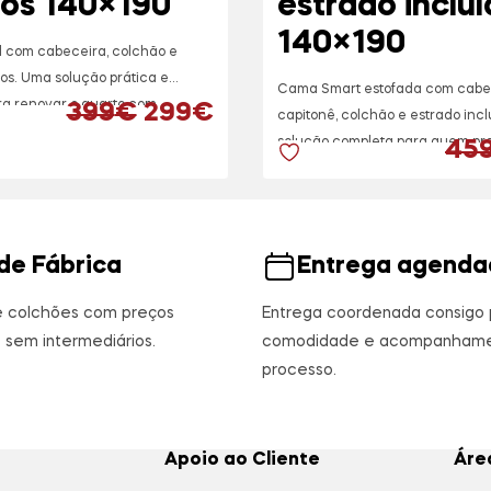
dos 140×190
estrado inclu
140×190
 com cabeceira, colchão e
dos. Uma solução prática e
Cama Smart estofada com cabe
ra renovar o quarto com
O preço original era: 399€.
O preço atual é: 299€
399
€
299
€
capitonê, colchão e estrado inc
ação qualidade/preço.
solução completa para quem pro
ra: 399€.
l é: 299€.
45
×190 cm.
elegância e excelente relação
qualidade/preço.
de Fábrica
Entrega agenda
e colchões com preços
Entrega coordenada consigo 
 sem intermediários.
comodidade e acompanhame
processo.
Apoio ao Cliente
Áre