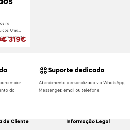
ídos
ceira
.
luídos. Uma
cura conforto,
O preço original era: 459€.
O preço atual é: 319€.
9
€
319
€
da
Suporte dedicado
para maior
Atendimento personalizado via WhatsApp,
nto do
Messenger, email ou telefone.
a de Cliente
Informação Legal