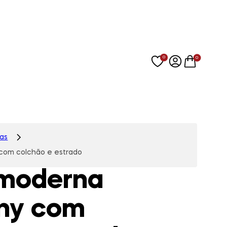
0
0
as
om colchão e estrado
moderna
ny com