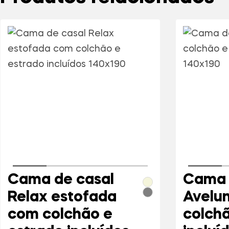
Cama de casal
Cama 
Relax estofada
Avelu
com colchão e
colchã