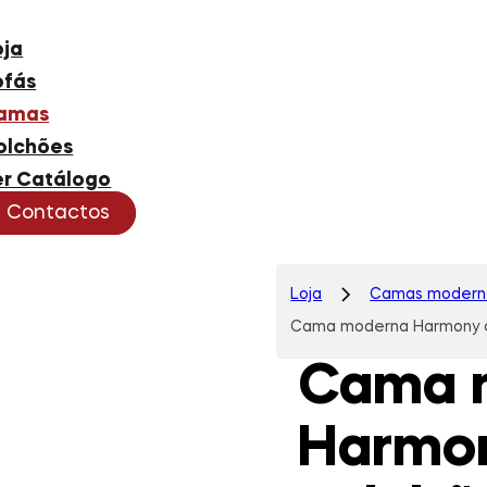
oja
ofás
amas
olchões
er Catálogo
Contactos
Loja
Camas modern
Cama moderna Harmony c
Cama 
Harmo