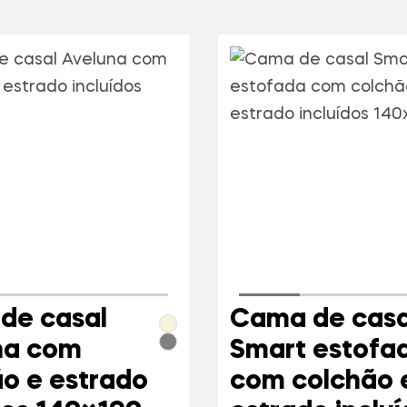
de casal
Cama de casa
na com
Smart estofa
o e estrado
com colchão 