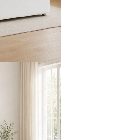
Estrutura em 
Revestimento 
Disponível em 
Dimensão: 140
Cuidados de conse
Limpar a polip
Evitar produto
Aspirar regula
Evitar exposiç
Rodar o colch
Uma solução moder
procura conforto e