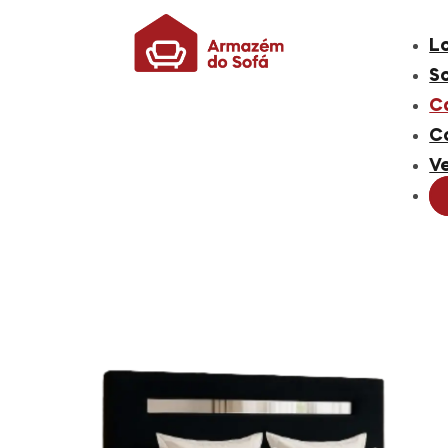
L
S
C
C
V