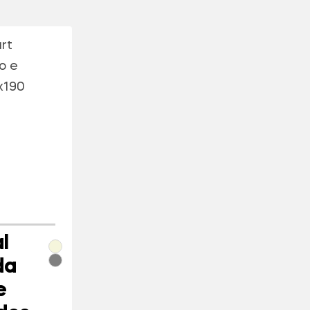
l
da
e