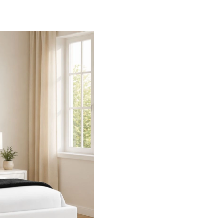
sendo ideal para q
Cama Harmony é a 
elemento moderno 
ambiente e ajuda a
amplitude no quart
polipele combina re
manutenção, torna
o dia a dia. Dispon
facilmente em amb
contemporâneos, p
acolhedor e harmo
Cama de casa
Colchão incluí
Estrado incluíd
Cabeceira com