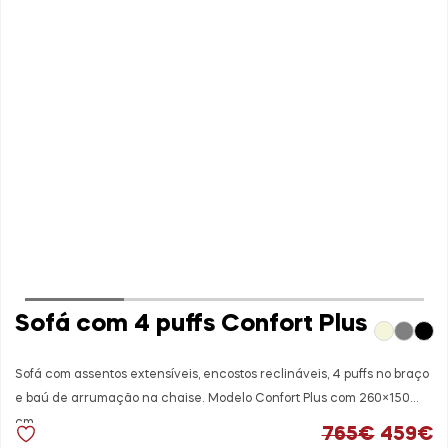
solução confortável, prática e versátil para
quem procura funcionalidade e boa
adaptação ao espaço da sala.
Sofá com 4 puffs Confort Plus
Sofá com assentos extensíveis, encostos reclináveis, 4 puffs no braço
e baú de arrumação na chaise. Modelo Confort Plus com 260×150
cm.
O preço
O
765
€
459
€