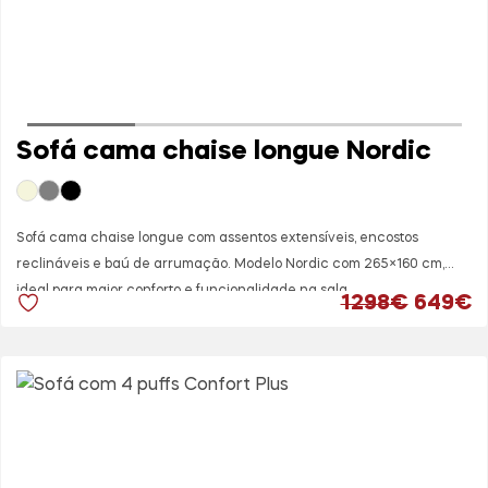
manutenção prática.
Características
principais:
Sofá com chaise longue reversível
2 puffs incluídos
Estrutura em pinho tratado
Sofá cama chaise longue Nordic
Revestimento em tecido 100% poliéster
Design moderno e funcional
Disponível em preto e cinza
Sofá cama chaise longue com assentos extensíveis, encostos
Dimensão: 230x150 cm
reclináveis e baú de arrumação. Modelo Nordic com 265×160 cm,
Cuidados de manutenção:
ideal para maior conforto e funcionalidade na sala.
O preço
O
1298
€
649
€
Limpar com pano seco ou aspirador
Utilizar produtos adequados para
estofados
Evitar exposição solar direta prolongada
Limpar manchas imediatamente
O sofá reversível moderno Urban é uma