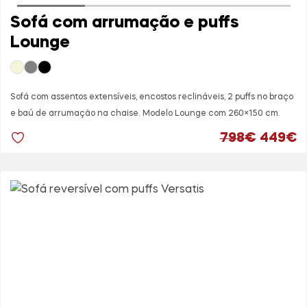
Sofá com arrumação e puffs
Lounge
Sofá com assentos extensíveis, encostos reclináveis, 2 puffs no braço
e baú de arrumação na chaise. Modelo Lounge com 260×150 cm.
O preço
O
798
€
449
€