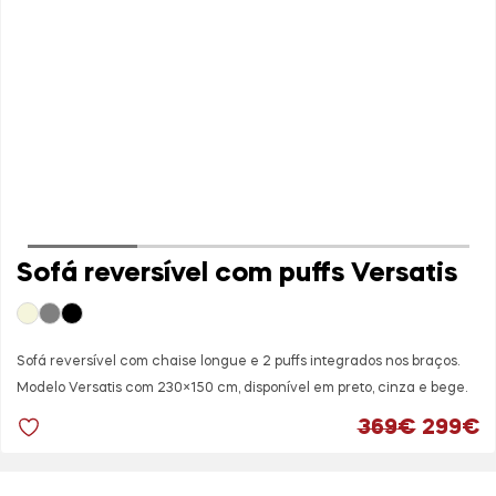
Sofá reversível com puffs Versatis
Sofá reversível com chaise longue e 2 puffs integrados nos braços.
Modelo Versatis com 230×150 cm, disponível em preto, cinza e bege.
O preç
O
369
€
299
€